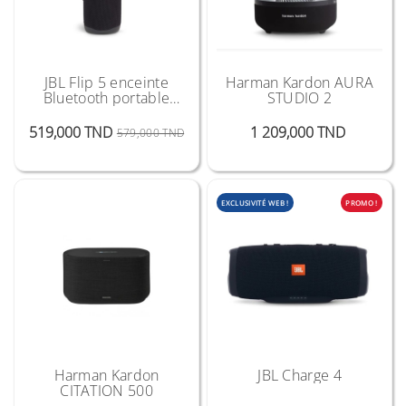
JBL Flip 5 enceinte
Harman Kardon AURA
Bluetooth portable
STUDIO 2
étanche
Prix Public
Prix
Prix
519,000 TND
1 209,000 TND
579,000 TND
EXCLUSIVITÉ WEB !
PROMO !
Harman Kardon
JBL Charge 4
CITATION 500