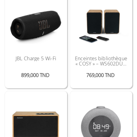
JBL Charge 5 Wi-Fi
Enceintes bibliothèque
« COSY » – WS602DUO
THOMSON
Prix
Prix
899,000 TND
769,000 TND