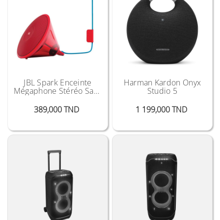
JBL Spark Enceinte
Harman Kardon Onyx
Mégaphone Stéréo Sans
Studio 5
Fil Bluetooth
Prix
Prix
389,000 TND
1 199,000 TND