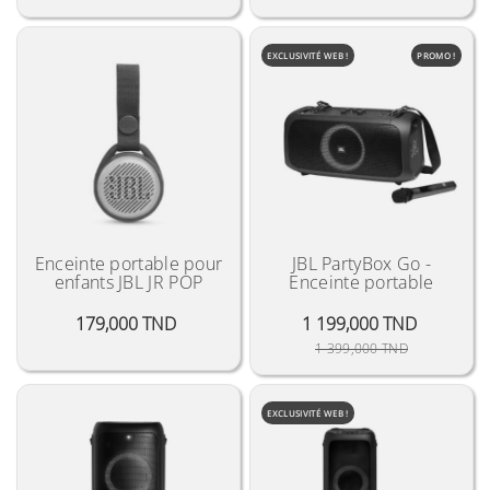
EXCLUSIVITÉ WEB !
PROMO !
Enceinte portable pour
JBL PartyBox Go -
enfants JBL JR POP
Enceinte portable
Prix
179,000 TND
1 199,000 TND
Prix Public
Prix
1 399,000 TND
EXCLUSIVITÉ WEB !