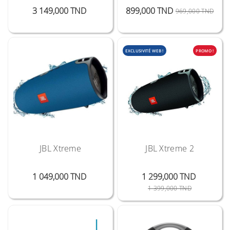
Prix
Prix 
Prix
3 149,000 TND
899,000 TND
969,000 TND
EXCLUSIVITÉ WEB !
PROMO !
JBL Xtreme
JBL Xtreme 2
Prix
1 049,000 TND
1 299,000 TND
Prix Public
Prix
1 399,000 TND