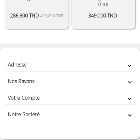
mini
Prix Public
Prix
Prix
286,300 TND
349,000 TND
409,000 TND
Adresse

Nos Rayons

Votre Compte

Notre Société
