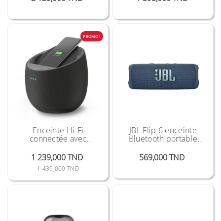
PROMO !
Enceinte Hi-Fi
JBL Flip 6 enceinte
connectée avec
Bluetooth portable
chargeur à induction
étanche
intégré
Prix
1 239,000 TND
569,000 TND
Prix Public
Prix
1 439,000 TND