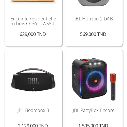
Enceinte résidentielle
JBL Horizon 2 DAB
en bois COSY – WS502
THOMSON
Prix
Prix
629,000 TND
569,000 TND
JBL Boombox 3
JBL PartyBox Encore
Prix
Prix
2 129,000 TND
1 595,000 TND