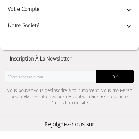
Votre Compte

Notre Société

Inscription À La Newsletter
OK
Vous pouvez vous désinscrire à tout moment. Vous trouverez
pour cela nos informations de contact dans les conditions
d'utilisation du site.
JBL Partybox 110 -
Enceinte portable
Rejoignez-nous sur
Bluetooth
1 499,000 TND