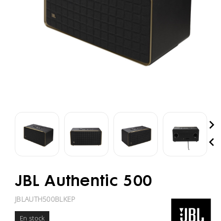


JBL Authentic 500
JBLAUTH500BLKEP
En stock