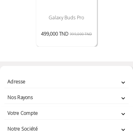
Galaxy Buds Pro
Prix Public
Prix
499,000 TND
999,000 TND
Adresse

Nos Rayons

Votre Compte

Notre Société
