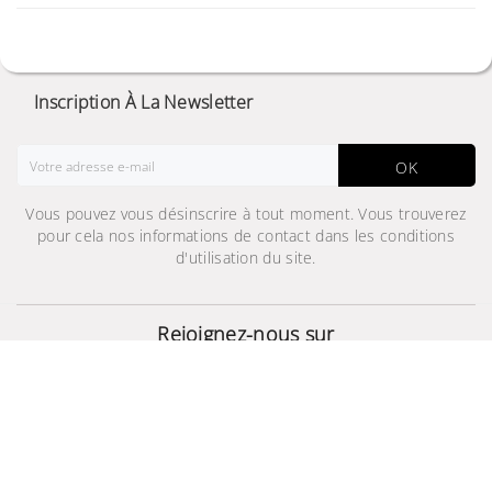
Inscription À La Newsletter
OK
Vous pouvez vous désinscrire à tout moment. Vous trouverez
pour cela nos informations de contact dans les conditions
d'utilisation du site.
Samsung Galaxy
Watch3 Titanium
Bluetooth (45mm)
Rejoignez-nous sur
2 999,000 TND
© 2024 - Site Développé Par Helios IT™