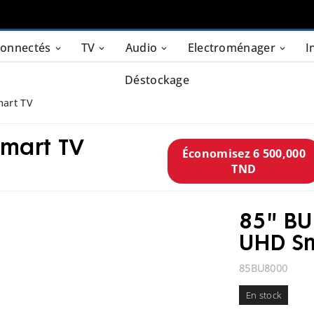
connectés
TV
Audio
Electroménager
I
Déstockage
mart TV
Smart TV
Économisez 6 500,000
TND
85" BU
UHD Sm
85BU8000
En stock