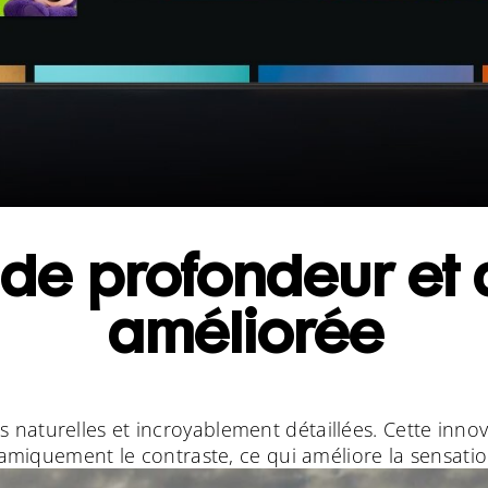
 de profondeur et 
améliorée
 naturelles et incroyablement détaillées. Cette innov
miquement le contraste, ce qui améliore la sensati