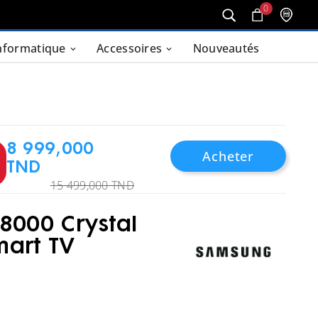
0
nformatique
Accessoires
Nouveautés
8 999,000
Acheter
TND
15 499,000 TND
8000 Crystal
art TV