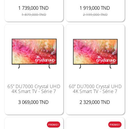
1 739,000 TND
1 919,000 TND
Prix Public
Prix
Prix Public
Prix
1 879,000 TND
2 199,000 TND
65” DU7000 Crystal UHD
60” DU7000 Crystal UHD
4K Smart TV - Série 7
4K Smart TV - Série 7
Prix
Prix
3 069,000 TND
2 329,000 TND
PROMO !
PROMO !