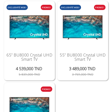
EXCLUSIVITÉ WEB !
PROMO !
EXCLUSIVITÉ WEB !
PROMO !
65" BU8000 Crystal UHD
55" BU8000 Crystal UHD
Smart TV
Smart TV
4 539,000 TND
3 489,000 TND
Prix Public
Prix
Prix Public
Prix
5 839,000 TND
3 759,000 TND
PROMO !