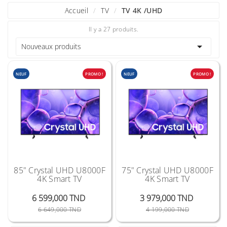
Accueil
TV
TV 4K /UHD
Il y a 27 produits.

Nouveaux produits
NEUF
PROMO !
NEUF
PROMO !
85" Crystal UHD U8000F
75" Crystal UHD U8000F
4K Smart TV
4K Smart TV
6 599,000 TND
3 979,000 TND
Prix Public
Prix
Prix Public
Prix
6 649,000 TND
4 199,000 TND