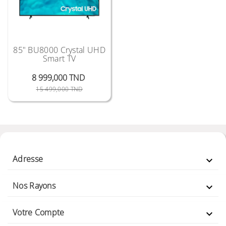
85" BU8000 Crystal UHD
Smart TV
8 999,000 TND
Prix Public
Prix
15 499,000 TND
Adresse

Nos Rayons

Votre Compte
