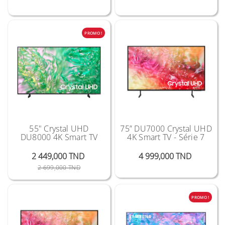
PROMO !
55" Crystal UHD
75” DU7000 Crystal UHD
DU8000 4K Smart TV
4K Smart TV - Série 7
Prix
2 449,000 TND
4 999,000 TND
Prix Public
Prix
2 699,000 TND
PROMO !