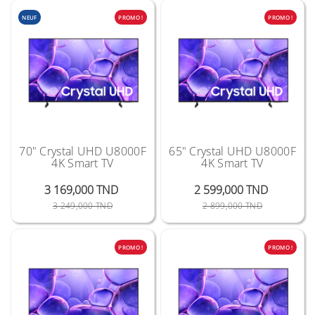
NEUF
PROMO !
PROMO !
70" Crystal UHD U8000F
65" Crystal UHD U8000F
4K Smart TV
4K Smart TV
3 169,000 TND
2 599,000 TND
Prix Public
Prix
Prix Public
Prix
3 249,000 TND
2 899,000 TND
PROMO !
PROMO !