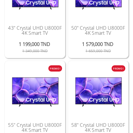
43" Crystal UHD U8000F
50" Crystal UHD U8000F
4K Smart TV
4K Smart TV
1 199,000 TND
1 579,000 TND
Prix Public
Prix
Prix Public
Prix
1 349,000 TND
1 659,000 TND
PROMO !
PROMO !
55" Crystal UHD U8000F
58" Crystal UHD U8000F
4K Smart TV
4K Smart TV