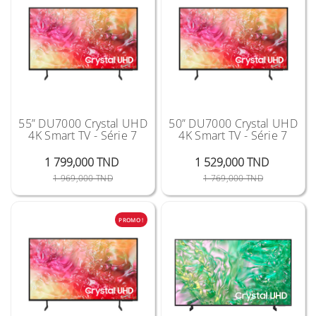
55” DU7000 Crystal UHD
50” DU7000 Crystal UHD
4K Smart TV - Série 7
4K Smart TV - Série 7
1 799,000 TND
1 529,000 TND
Prix Public
Prix
Prix Public
Prix
1 969,000 TND
1 769,000 TND
PROMO !