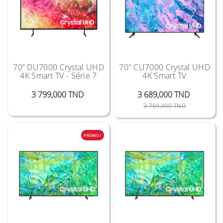
70” DU7000 Crystal UHD
70" CU7000 Crystal UHD
4K Smart TV - Série 7
4K Smart TV
Prix
3 799,000 TND
3 689,000 TND
Prix Public
Prix
3 759,000 TND
PROMO !