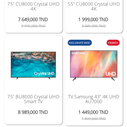
75" CU8000 Crystal UHD
55" CU8000 Crystal UHD
4K
4K
7 649,000 TND
1 999,000 TND
Prix Public
Prix
Prix Public
Prix
9 999,000 TND
3 449,000 TND
EXCLUSIVITÉ WEB !
PROMO !
75" BU8000 Crystal UHD
TV Samsung 43" 4K UHD
Smart TV
AU7000
Prix
8 989,000 TND
1 449,000 TND
Prix Public
Prix
1 699,000 TND