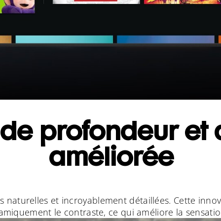
 de profondeur et 
améliorée
 naturelles et incroyablement détaillées. Cette innov
miquement le contraste, ce qui améliore la sensati