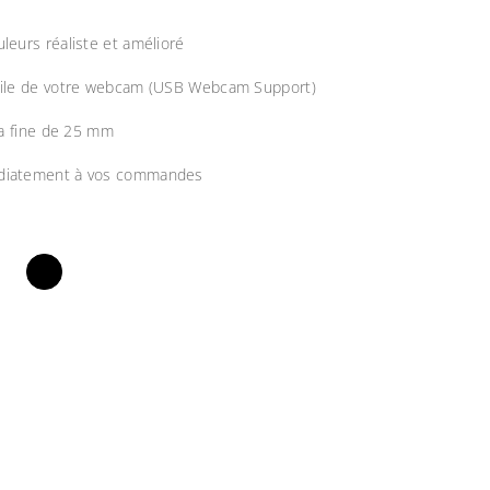
leurs réaliste et amélioré
cile de votre webcam (USB Webcam Support)
ra fine de 25 mm
iatement à vos commandes
