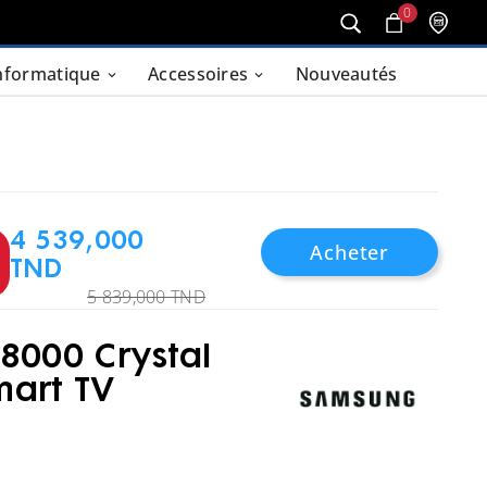
0
nformatique
Accessoires
Nouveautés
4 539,000
Acheter
TND
5 839,000 TND
8000 Crystal
art TV