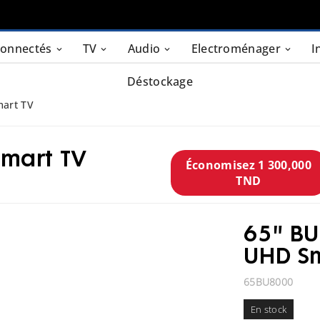
connectés
TV
Audio
Electroménager
I
Déstockage
mart TV
Smart TV
Économisez 1 300,000
TND
65" BU
UHD Sm
65BU8000
En stock