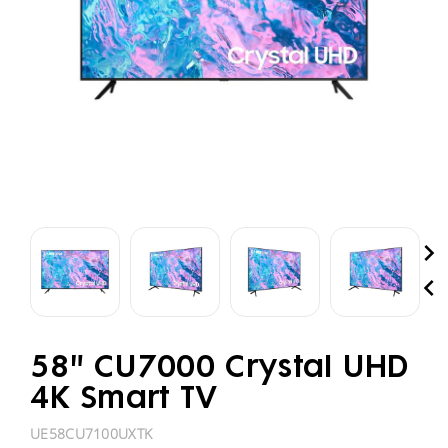


58" CU7000 Crystal UHD
4K Smart TV
UE58CU7100UXTK