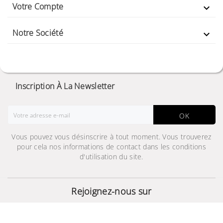
Votre Compte

Notre Société

Inscription À La Newsletter
OK
Vous pouvez vous désinscrire à tout moment. Vous trouverez
pour cela nos informations de contact dans les conditions
d'utilisation du site.
58" CU7000 Crystal UHD
4K Smart TV
Rejoignez-nous sur
2 349,000 TND