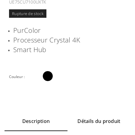
UE75CU7100UXTK
Rupture de stock
PurColor
Processeur Crystal 4K
Smart Hub

Couleur :
Description
Détails du produit