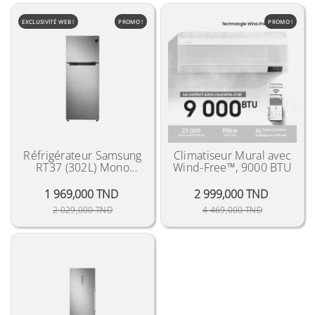
EXCLUSIVITÉ WEB !
PROMO !
PROMO !
Réfrigérateur Samsung
Climatiseur Mural avec
RT37 (302L) Mono
Wind-Free™, 9000 BTU
Cooling Silver "2021"
1 969,000 TND
2 999,000 TND
Prix Public
Prix
Prix Public
Prix
2 029,000 TND
4 469,000 TND