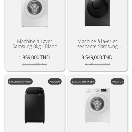
Machine à Laver
Machine à laver et
Samsung 8kg - Blanc
séchante Samsung
10.5+7Kg addwash
"2021"
1 859,000 TND
3 549,000 TND
Prix Public
Prix
Prix Public
Prix
2 069,000 TND
4 149,000 TND
EXCLUSIVITÉ WEB !
PROMO !
EXCLUSIVITÉ WEB !
PROMO !