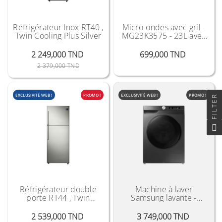
Réfrigérateur Inox RT40 ,
Micro-ondes avec gril -
Twin Cooling Plus Silver
MG23K3575 - 23L avec
cavité en céramique
émaillée
Prix
2 249,000 TND
699,000 TND
Prix Public
Prix
2 379,000 TND
EXCLUSIVITÉ WEB !
PROMO !
EXCLUSIVITÉ WEB !
PROMO !
FILTER
Réfrigérateur double
Machine à laver
porte RT44 , Twin
Samsung lavante -
Cooling Plus Silver "
séchante - 12kg - Gris
2 539,000 TND
3 749,000 TND