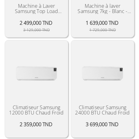
Machine à Laver
Machine à laver
Samsung Top Load
Samsung 7kg - Blanc -
16KG - Noir "2021"
Ecobubble -
WW70TA046TE
2 499,000 TND
1 639,000 TND
Prix Public
Prix
Prix Public
Prix
3 129,000 TND
1 729,000 TND
Climatiseur Samsung
Climatiseur Samsung
12000 BTU Chaud Froid
24000 BTU Chaud Froid
Prix
Prix
2 359,000 TND
3 699,000 TND