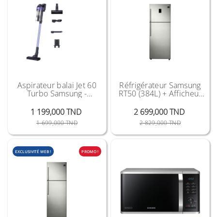
Aspirateur balai Jet 60
Réfrigérateur Samsung
Turbo Samsung -
RT50 (384L) + Afficheur
VS15A6031R4
Silver
1 199,000 TND
2 699,000 TND
Prix Public
Prix
Prix Public
Prix
1 699,000 TND
2 829,000 TND
EXCLUSIVITÉ WEB !
PROMO !