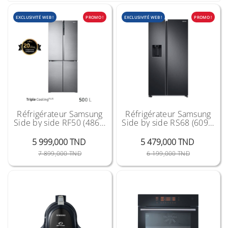
EXCLUSIVITÉ WEB !
PROMO !
EXCLUSIVITÉ WEB !
PROMO !
Réfrigérateur Samsung
Réfrigérateur Samsung
Side by side RF50 (486L)
Side by side RS68 (609L)
"2021"
Black
5 999,000 TND
5 479,000 TND
Prix Public
Prix
Prix Public
Prix
7 899,000 TND
6 199,000 TND