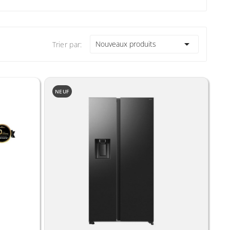

Nouveaux produits
Trier par:
NEUF