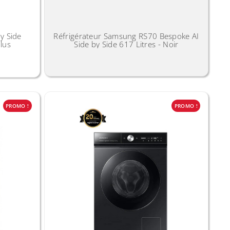
y Side
Réfrigérateur Samsung RS70 Bespoke AI
lus
Side by Side 617 Litres - Noir
PROMO !
PROMO !