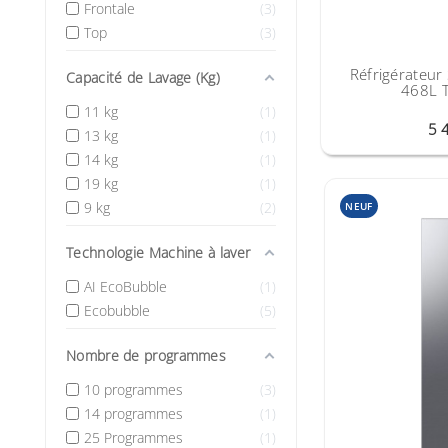
Frontale
3
Top
3
Réfrigérateu
Capacité de Lavage (Kg)
468L T
11 kg
1
5 
13 kg
1
14 kg
1
19 kg
1
9 kg
2
NEUF
Technologie Machine à laver
AI EcoBubble
1
Ecobubble
5
Nombre de programmes
10 programmes
3
14 programmes
1
25 Programmes
1