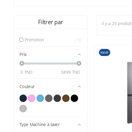
Filtrer par
Il y a 25 produit
Promotion
19
NEUF
Prix
0
TND
5899
TND
Couleur
Type Machine à laver