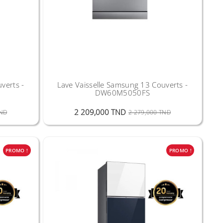
verts -
Lave Vaisselle Samsung 13 Couverts -
DW60M5050FS
Prix Public
Prix
Prix Public
Prix
2 209,000 TND
TND
2 279,000 TND
PROMO !
PROMO !