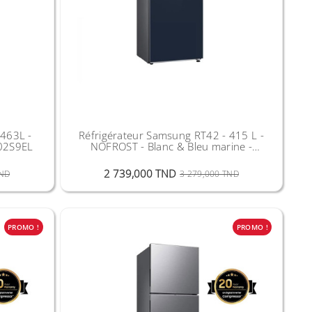
 463L -
Réfrigérateur Samsung RT42 - 415 L -
002S9EL
NOFROST - Blanc & Bleu marine -
RT42CB66448AEL
Prix Public
Prix
Prix Public
Prix
2 739,000 TND
TND
3 279,000 TND
PROMO !
PROMO !