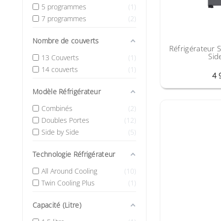
5 programmes
1
7 programmes
2
Nombre de couverts
Réfrigérateur
Sid
13 Couverts
1
14 couverts
1
4 
Modèle Réfrigérateur
Combinés
2
Doubles Portes
12
Side by Side
5
Technologie Réfrigérateur
All Around Cooling
10
Twin Cooling Plus
1
Capacité (Litre)