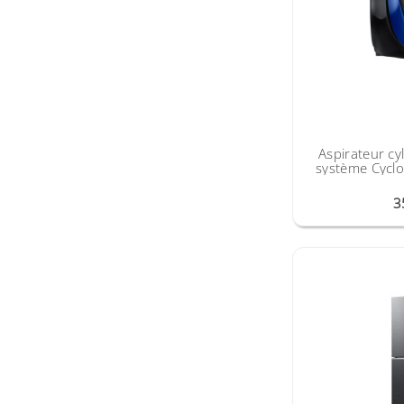
Aspirateur c
système Cyclo
emmê
3