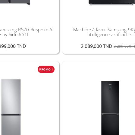
 Samsung RS70 Bespoke AI
Machine à laver Samsung 9K
e by Side 651L
intelligence artificielle -
WW90CG0EDABAS
Prix
999,000 TND
2 089,000 TND
2 299,000 
PROMO !