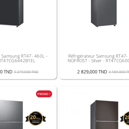
r Samsung RT47- 460L -
Réfrigérateur Samsung RT47-
 RT47CG6442B1EL
NOFROST - Silver - RT47CG6
Prix Public
Prix
00 TND
2 829,000 TND
3 279,000 TND
3 169,000 
PROMO !