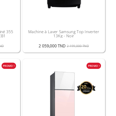
iné 355
Machine à Laver Samsung Top Inverter
EB1
13Kg - Noir
Prix Public
Prix
Prix Public
Prix
2 059,000 TND
TND
2 199,000 TND
PROMO !
PROMO !