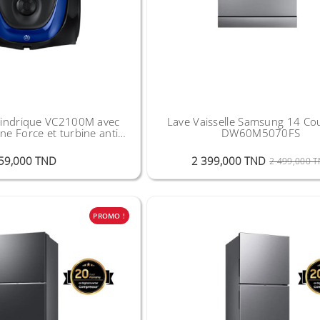
ylindrique VC2100M avec
Lave Vaisselle Samsung 14 Cou
ne Force et turbine anti-
DW60M5070FS
lement -1800 W
Prix
59,000 TND
2 399,000 TND
2 499,000 
PROMO !