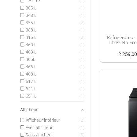
1.5 litre
1
305 L
1
348 L
1
355 L
2
388 L
1
Réfrigérateu
415 L
2
Litres No Fr
460 L
1
463 L
1
2 259,0
465L
1
466 L
1
468 L
1
617 L
1
641 L
1
651 L
1
Afficheur
Afficheur intérieur
2
Avec afficheur
1
Sans afficheur
5