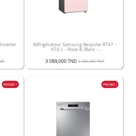
Inverter
Réfrigérateur Samsung Bespoke RT47 -
476 L - Rose & Blanc -
RT47CB66448CME
Prix Public
Prix
Prix Public
Prix
3 089,000 TND
TND
3 359,000 TND
PROMO !
PROMO !